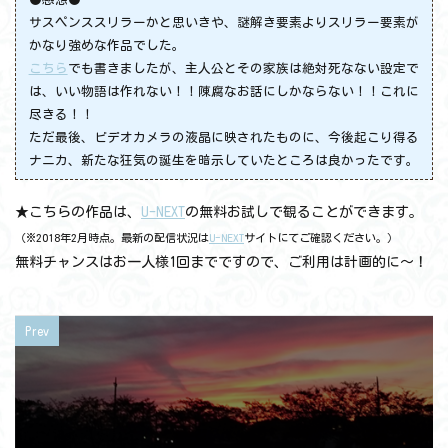
サスペンススリラーかと思いきや、謎解き要素よりスリラー要素が
かなり強めな作品でした。
こちら
でも書きましたが、主人公とその家族は絶対死なない設定で
は、いい物語は作れない！！陳腐なお話にしかならない！！これに
尽きる！！
ただ最後、ビデオカメラの液晶に映されたものに、今後起こり得る
ナニカ、新たな狂気の誕生を暗示していたところは良かったです。
★こちらの作品は、
U-NEXT
の無料お試しで観ることができます。
（※2018年2月時点。最新の配信状況は
U-NEXT
サイトにてご確認ください。）
無料チャンスはお一人様1回までですので、ご利用は計画的に～！
Prev