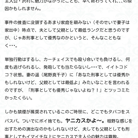
主人公・沢村に魅力がなかったことも、早く終わってくれ､､､の原
因かもしれません。
事件の捜査に没頭するあまり家庭を顧みない（そのせいで妻子は
家出中）時点で、夫として父親として最低ランクだと思うのです
が、じゃあ刑事として優秀なのかというと、そんなこともな
く･･･。
単独行動はするし、カーチェイスでも殴り合いでも負けるし、何
度も逃げられるし、発砲しても当たらないし･･･で、イイトコド
コ？状態。妻の遥（尾野真千子）に「あなた刑事としては優秀か
もしれないけど、父親としては最低よ」みたいなことを言われる
のですが、「刑事としても優秀じゃないよね？！」とツッコミた
かったくらい。
しかも禁煙が推奨されているこのご時世に、どこでもタバコをス
ヤニカスかよ～。
パスパ。ついでにポイ捨ても。
粗野な感じを
出すための演出なのかもしれないけど、夫しても父親としても刑
事としてもイマイチな上にヤニカスで主人公の魅力は霧散。