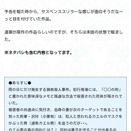
予告を観た時から、サスペンススリラーな感じが面白そうだな～
っと目を付けていた作品。
漫画が原作の作品らしいのですが、そちらは未読の状態で観まし
た。
※ネタバレも含む内容となってます。
●あらすじ●
雨の日にだけ発生する猟奇殺人事件。犯行現場には、「○○の刑」
と書かれた意味深なメモと残虐な方法で殺害された死体が残されて
いた。
被害者の共通点に気付き、自身の妻が次のターゲットであることを
知った刑事・沢村（小栗旬）は、犯人と思われるカエルのマスクを
かぶった男（通称カエル男）を追うのだが･･･。
カエル男の真の目的とは？！ 沢村は妻子を守ることが出来るの