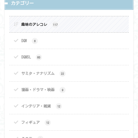
カテゴリー
趣味のアレコレ
117
DQW
6
DQMSL
60
サミタ・ナナリズム
22
漫画・ドラマ・映画
9
インテリア・雑貨
12
フィギュア
12