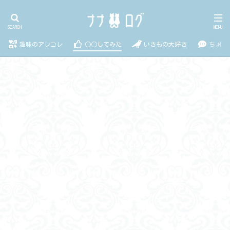
趣味のアレコレ
○○してみた
いきもの大好き
ちょっ