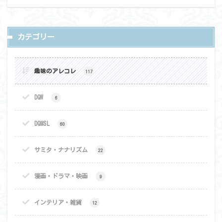
カテゴリー
趣味のアレコレ
117
DQW
6
DQMSL
60
サミタ・ナナリズム
22
漫画・ドラマ・映画
9
インテリア・雑貨
12