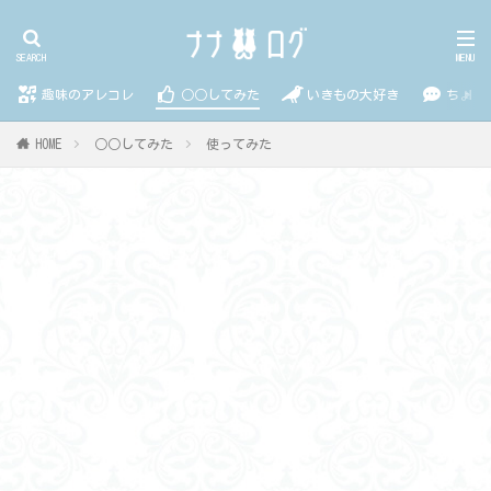
趣味のアレコレ
○○してみた
いきもの大好き
ちょっ
HOME
○○してみた
使ってみた