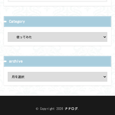
Category
archive
© Copyright 2026
ナナログ
.