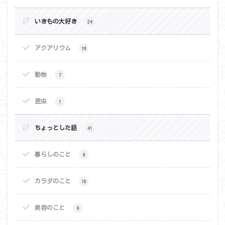
いきもの大好き
24
アクアリウム
16
動物
7
昆虫
1
ちょっとした話
41
暮らしのこと
6
カラダのこと
16
美容のこと
9