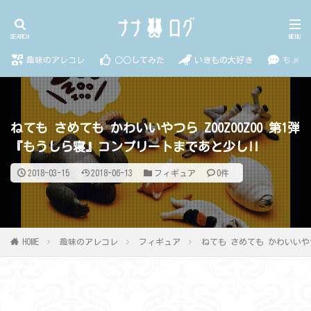
趣味のアレコレ
○○してみた
いきもの大好き
ちょっ
ねても さめても かわいいやつら ZOOZOOZOO 第1弾
『もうしら寝』コンプリートまであと少し!!
2018-03-15
2018-06-13
フィギュア
0件
HOME
趣味のアレコレ
フィギュア
ねても さめても かわいいやつ