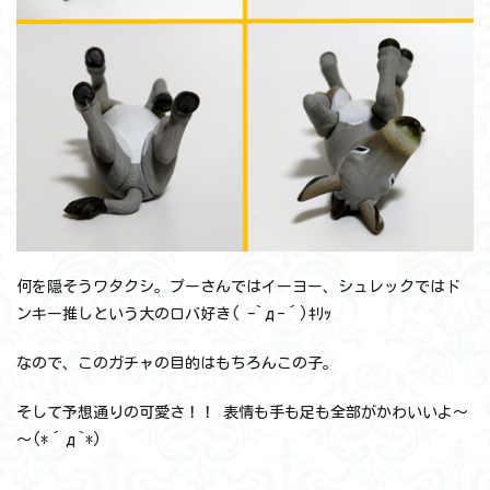
何を隠そうワタクシ。プーさんではイーヨー、シュレックではド
ンキー推しという大のロバ好き( ｰ`дｰ´)ｷﾘｯ
なので、このガチャの目的はもちろんこの子。
そして予想通りの可愛さ！！ 表情も手も足も全部がかわいいよ～
～(*´д`*)