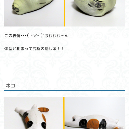
この表情･･･( ˶ ˙࿁˙˵ )ᐝほわわわ～ん
体型と相まって究極の癒し系！！
ネコ