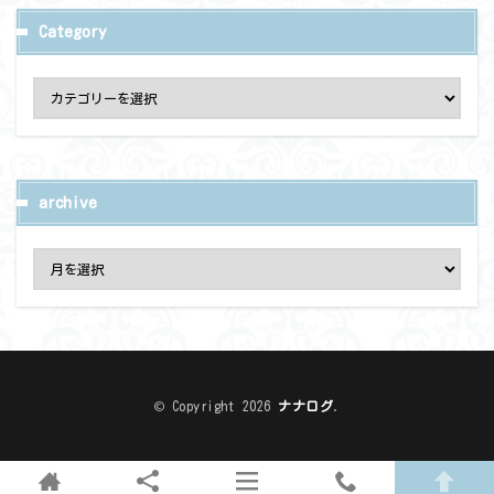
Category
archive
© Copyright 2026
ナナログ
.