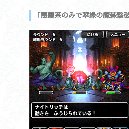
「悪魔系のみで翠緑の魔棘撃破