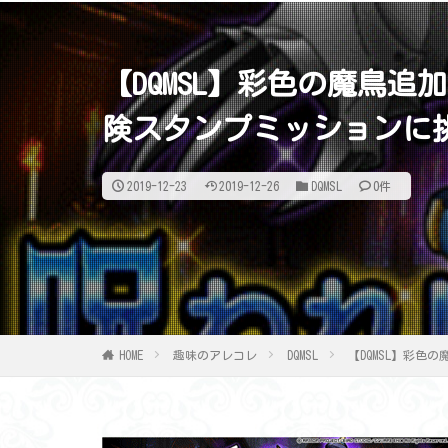
【DQMSL】彩色の魔鳥追
険スタンプミッションに挑
2019-12-23
2019-12-26
DQMSL
0件
HOME
趣味のアレコレ
DQMSL
【DQMSL】彩色