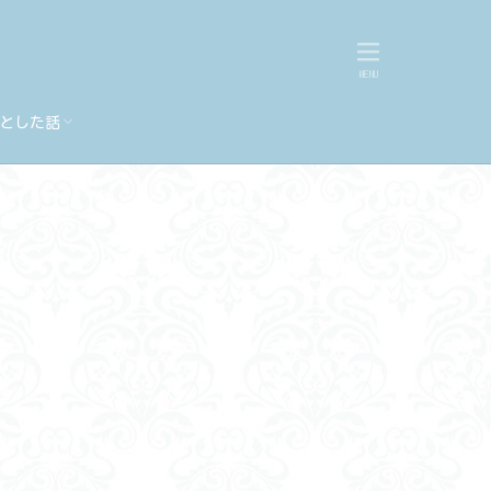
とした話
こと
と
こと
こと
こと