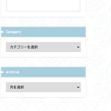
Category
archive