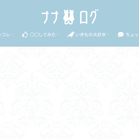
レコレ
○○してみた
いきもの大好き
ちょっ
ナリズム
マ・映画
・雑貨
食べてみた
使ってみた
利用してみた
行ってみた
作ってみた
買ってみた
アクアリウム
動物
昆虫
カラダの
美容のこ
ココロの
暮らしの
ある日の