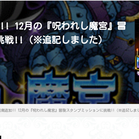
加!! 12月の『呪われし魔宮』冒
戦!!（※追記しました）
の魔鳥追加!! 12月の『呪われし魔宮』冒険スタンプミッションに挑戦!!（※追記しま