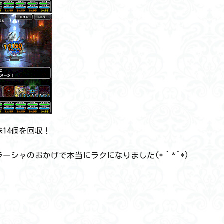
14個を回収！
ーシャのおかげで本当にラクになりました(*´꒳`*)