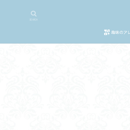
趣味のア
DQMSL
DQW
サミタ・ナ
漫画・ドラ
インテリア
フィギュア
その他