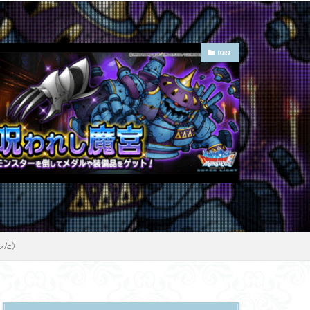
DQMSL
した）