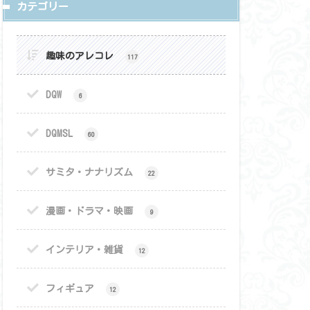
カテゴリー
趣味のアレコレ
117
DQW
6
DQMSL
60
サミタ・ナナリズム
22
漫画・ドラマ・映画
9
インテリア・雑貨
12
フィギュア
12